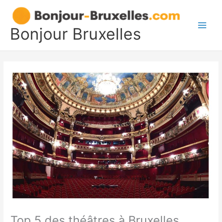
Aller
au
contenu
Bonjour Bruxelles
Main
Men
Top 5 des théâtres à Bruxelles